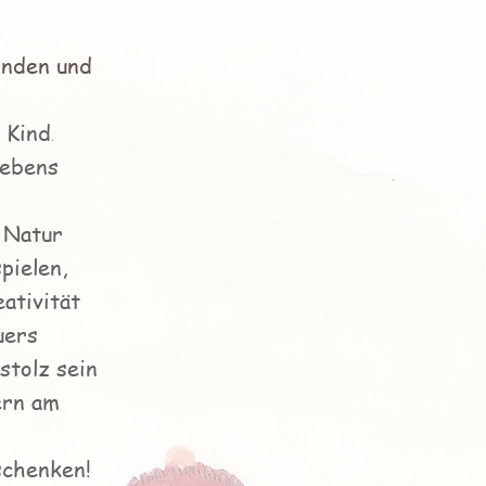
inden und
 Kind
Lebens
e Natur
spielen,
eativität
uers
stolz sein
ern am
schenken!