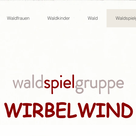
Waldfrauen
Waldkinder
Wald
Waldspie
wald
spiel
gruppe
WIRBELWIND