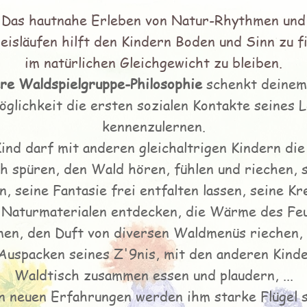
Das hautnahe Erleben von Natur-Rhythmen und
eisläufen hilft den Kindern Boden und Sinn zu f
im natürlichen Gleichgewicht zu bleiben.
re Waldspielgruppe-Philosophie
schenkt deinem
öglichkeit die ersten s
ozialen Kontakte seines 
kennenzulernen.
ind darf mit anderen gleichaltrigen Kindern di
h spüren, den Wald hören,
fühlen und riechen
, 
, seine Fantasie frei entfalten lassen, seine Kr
 Naturmaterialen entdecken, die Wärme des Fe
n, den Duft von diversen Waldmenüs riechen, 
Auspacken seines Z'9nis,
mit den anderen Kind
Waldtisch zusammen essen und plaudern, ...
en neuen Erfahrungen werden ihm starke Flügel 