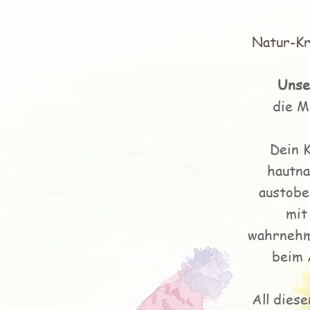
Natur-Kr
Unse
die M
Dein K
hautna
austoben
mit
wahrnehme
beim 
A
ll dies